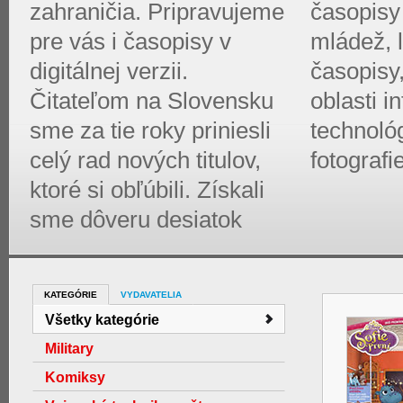
zahraničia. Pripravujeme
časopisy 
pre vás i časopisy v
mládež, l
digitálnej verzii.
časopisy
Čitateľom na Slovensku
oblasti 
sme za tie roky priniesli
technológ
celý rad nových titulov,
fotografi
ktoré si obľúbili. Získali
sme dôveru desiatok
KATEGÓRIE
VYDAVATELIA
Všetky kategórie
Military
Komiksy