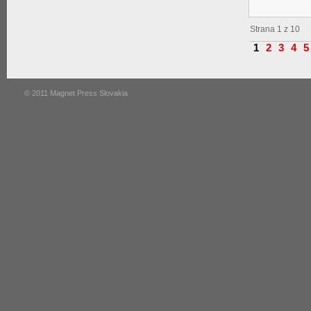
Strana 1 z 10
1
2
3
4
5
© 2011 Magnet Press Slovakia