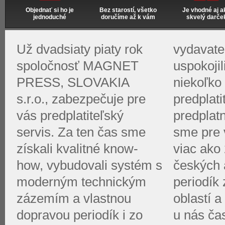
Objednať si ho je
Bez starostí, všetko
Je vhodné aj a
jednoduché
doručíme až k vám
skvelý darče
Už dvadsiaty piaty rok
vydavate
spoločnosť MAGNET
uspokoji
PRESS, SLOVAKIA
niekoľko 
s.r.o., zabezpečuje pre
predplati
vás predplatiteľský
predplat
servis. Za ten čas sme
sme pre v
získali kvalitné know-
viac ako 
how, vybudovali systém s
českých 
moderným technickým
periodík
zázemím a vlastnou
oblastí a
dopravou periodík i zo
u nás ča