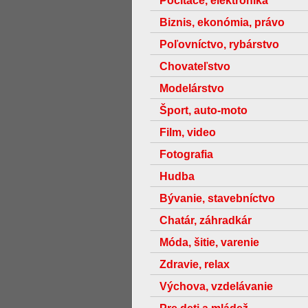
Počítače, elektronika
Biznis, ekonómia, právo
Poľovníctvo, rybárstvo
Chovateľstvo
Modelárstvo
Šport, auto-moto
Film, video
Fotografia
Hudba
Bývanie, stavebníctvo
Chatár, záhradkár
Móda, šitie, varenie
Zdravie, relax
Výchova, vzdelávanie