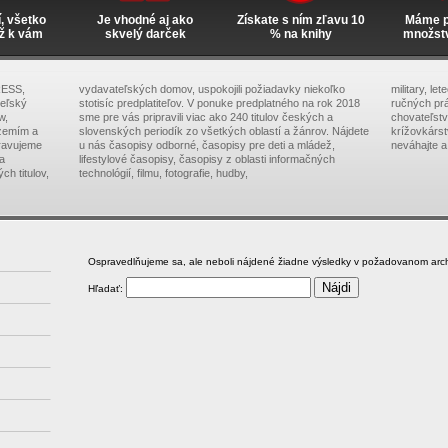
í, všetko
Je vhodné aj ako
Získate s ním zľavu 10
Máme pr
ž k vám
skvelý darček
% na knihy
množst
RESS,
vydavateľských domov, uspokojili požiadavky niekoľko
military, le
teľský
stotisíc predplatiteľov. V ponuke predplatného na rok 2018
ručných prá
w,
sme pre vás pripravili viac ako 240 titulov českých a
chovateľstva
zemím a
slovenských periodík zo všetkých oblastí a žánrov. Nájdete
krížovkárs
pravujeme
u nás časopisy odborné, časopisy pre deti a mládež,
neváhajte a
na
lifestylové časopisy, časopisy z oblasti informačných
ch titulov,
technológií, filmu, fotografie, hudby,
Ospravedlňujeme sa, ale neboli nájdené žiadne výsledky v požadovanom arch
Hľadať: