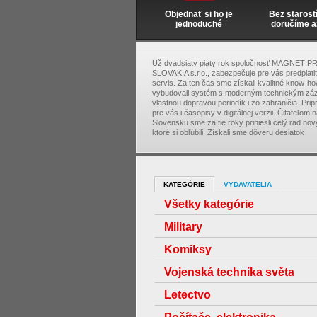
Objednať si ho je
Bez starost
jednoduché
doručíme a
Už dvadsiaty piaty rok spoločnosť MAGNET P
SLOVAKIA s.r.o., zabezpečuje pre vás predplati
servis. Za ten čas sme získali kvalitné know-ho
vybudovali systém s moderným technickým zá
vlastnou dopravou periodík i zo zahraničia. Pri
pre vás i časopisy v digitálnej verzii. Čitateľom 
Slovensku sme za tie roky priniesli celý rad nový
ktoré si obľúbili. Získali sme dôveru desiatok
KATEGÓRIE
VYDAVATELIA
Všetky kategórie
Military
Komiksy
Vojenská technika světa
Letectvo