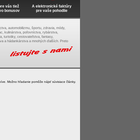
e vás tiež
A elektronické faktúry
vo bonusov
pre vaše pohodlie
tectva, automobilizmu, športu, zdravia, módy,
c, kulinárstva, poľovníctva, rybárstva,
, turistiky, cestovateľstva, fantasy,
tva a hádankárstva a mnohých ďalších. Preto
íve. Možno hľadanie pomôže nájsť súvisiace články.