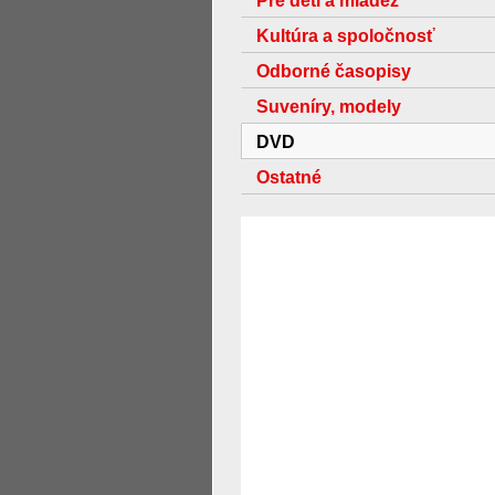
Pre deti a mládež
Kultúra a spoločnosť
Odborné časopisy
Suveníry, modely
DVD
Ostatné