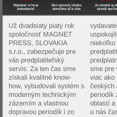
Objednať si ho je
Bez starostí, všetko
Je vhodné aj a
jednoduché
doručíme až k vám
skvelý darče
Už dvadsiaty piaty rok
vydavate
spoločnosť MAGNET
uspokoji
PRESS, SLOVAKIA
niekoľko 
s.r.o., zabezpečuje pre
predplati
vás predplatiteľský
predplat
servis. Za ten čas sme
sme pre v
získali kvalitné know-
viac ako 
how, vybudovali systém s
českých 
moderným technickým
periodík
zázemím a vlastnou
oblastí a
dopravou periodík i zo
u nás ča