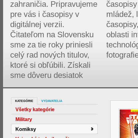
zahraničia. Pripravujeme
časopisy 
pre vás i časopisy v
mládež, l
digitálnej verzii.
časopisy
Čitateľom na Slovensku
oblasti 
sme za tie roky priniesli
technológ
celý rad nových titulov,
fotografi
ktoré si obľúbili. Získali
sme dôveru desiatok
KATEGÓRIE
VYDAVATELIA
Všetky kategórie
Military
Komiksy