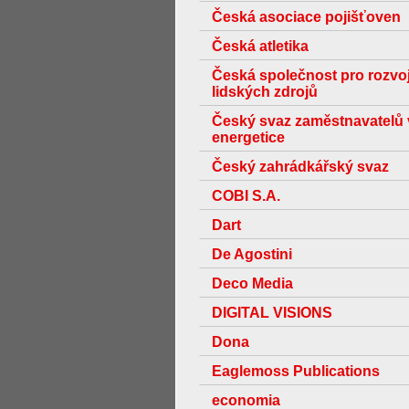
Česká asociace pojišťoven
Česká atletika
Česká společnost pro rozvo
lidských zdrojů
Český svaz zaměstnavatelů 
energetice
Český zahrádkářský svaz
COBI S.A.
Dart
De Agostini
Deco Media
DIGITAL VISIONS
Dona
Eaglemoss Publications
economia