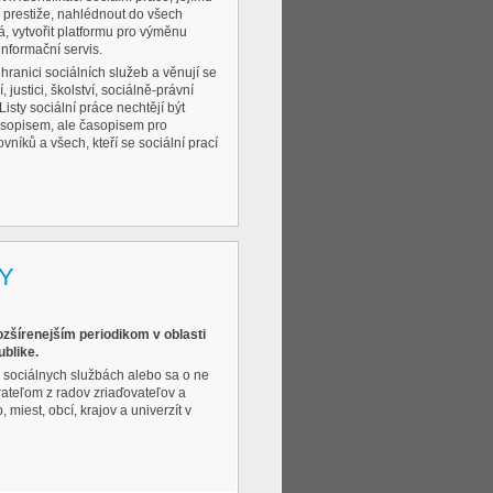
jí prestiže, nahlédnout do všech
á, vytvořit platformu pro výměnu
informační servis.
 hranici sociálních služeb a věnují se
, justici, školství, sociálně-právní
Listy sociální práce nechtějí být
sopisem, ale časopisem pro
níků a všech, kteří se sociální prací
viac
Y
zšírenejším periodikom v oblasti
ublike.
v sociálnych službách alebo sa o ne
rateľom z radov zriaďovateľov a
 miest, obcí, krajov a univerzít v
viac