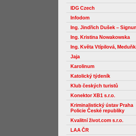
IDG Czech
Infodom
Ing. Jindřich Dušek – Signu
Ing. Kristina Nowakowska
Ing. Květa Vtípilová, Meduň
Jaja
Karolinum
Katolický týdeník
Klub českých turistů
Konektor XB1 s.r.o.
Kriminalistický ústav Praha
Policie České republiky
Kvalitní život.com s.r.o.
LAA ČR