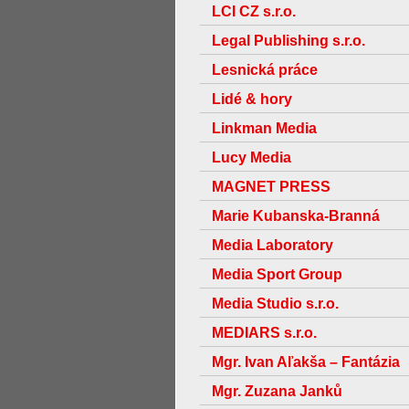
LCI CZ s.r.o.
Legal Publishing s.r.o.
Lesnická práce
Lidé & hory
Linkman Media
Lucy Media
MAGNET PRESS
Marie Kubanska-Branná
Media Laboratory
Media Sport Group
Media Studio s.r.o.
MEDIARS s.r.o.
Mgr. Ivan Aľakša – Fantázia
Mgr. Zuzana Janků