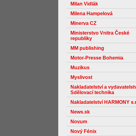
Milan Vidlák
Milena Hampelová
Minerva CZ
Ministerstvo Vnitra České
republiky
MM publishing
Motor-Presse Bohemia
Muzikus
Myslivost
Nakladatelství a vydavatelst
Sdělovací technika
Nakladatelství HARMONY s.r
News.sk
Novum
Nový Fénix