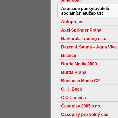
Amercom
Asociace poskytovatelů
sociálních služeb ČR
Autopress
Axel Springer Praha
Barkarola Trading s.r.o.
Bazén & Sauna – Aqua Viva
Bilance
Burda Media 2000
Burda Praha
Business Media CZ
C. H. Beck
C.O.T. media
Časopisy 2005 s.r.o.
Časopisy pro volný čas