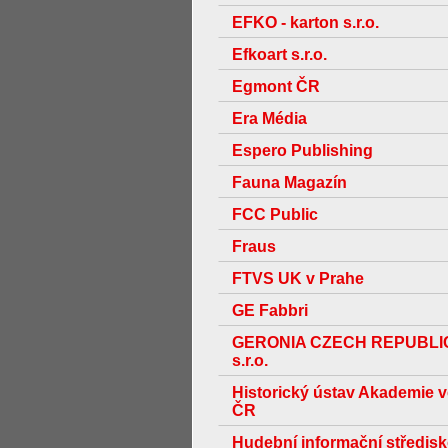
EFKO - karton s.r.o.
Efkoart s.r.o.
Egmont ČR
Era Média
Espero Publishing
Fauna Magazín
FCC Public
Fraus
FTVS UK v Prahe
GE Fabbri
GERONIA CZECH REPUBLI
s.r.o.
Historický ústav Akademie 
ČR
Hudební informační středis