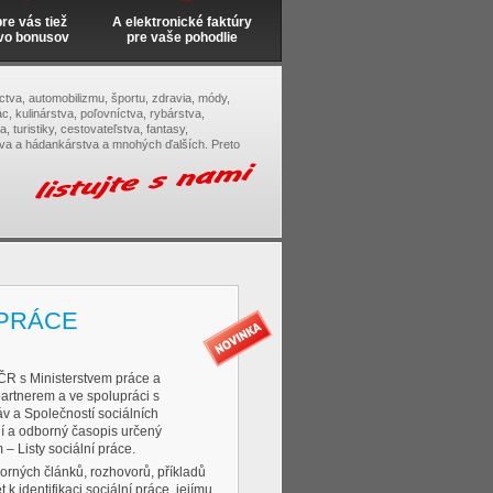
e vás tiež
A elektronické faktúry
vo bonusov
pre vaše pohodlie
tectva, automobilizmu, športu, zdravia, módy,
c, kulinárstva, poľovníctva, rybárstva,
, turistiky, cestovateľstva, fantasy,
tva a hádankárstva a mnohých ďalších. Preto
 PRÁCE
R s Ministerstvem práce a
partnerem a ve spolupráci s
v a Společností sociálních
í a odborný časopis určený
– Listy sociální práce.
orných článků, rozhovorů, příkladů
 k identifikaci sociální práce, jejímu