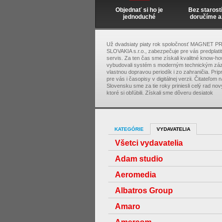
Objednať si ho je
Bez starost
jednoduché
doručíme a
Už dvadsiaty piaty rok spoločnosť MAGNET P
SLOVAKIA s.r.o., zabezpečuje pre vás predplati
servis. Za ten čas sme získali kvalitné know-ho
vybudovali systém s moderným technickým zá
vlastnou dopravou periodík i zo zahraničia. Pri
pre vás i časopisy v digitálnej verzii. Čitateľom 
Slovensku sme za tie roky priniesli celý rad nový
ktoré si obľúbili. Získali sme dôveru desiatok
KATEGÓRIE
VYDAVATELIA
Všetci vydavatelia
Adam studio
Aeromedia
Albatros Group
Amaro