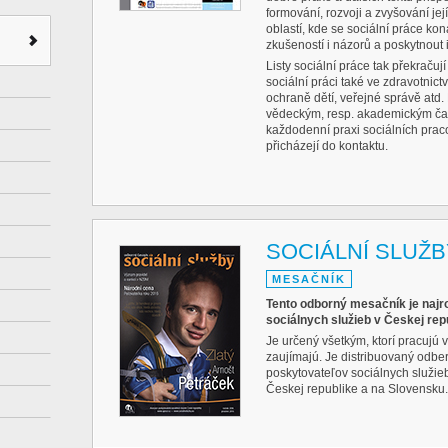
formování, rozvoji a zvyšování je
oblastí, kde se sociální práce kon
zkušeností i názorů a poskytnout 
Listy sociální práce tak překračují
sociální práci také ve zdravotnictví
ochraně dětí, veřejné správě atd. 
vědeckým, resp. akademickým ča
každodenní praxi sociálních pracov
přicházejí do kontaktu.
SOCIÁLNÍ SLUŽB
MESAČNÍK
Tento odborný mesačník je najro
sociálnych služieb v Českej rep
Je určený všetkým, ktorí pracujú 
zaujímajú. Je distribuovaný odbe
poskytovateľov sociálnych služieb,
Českej republike a na Slovensku.