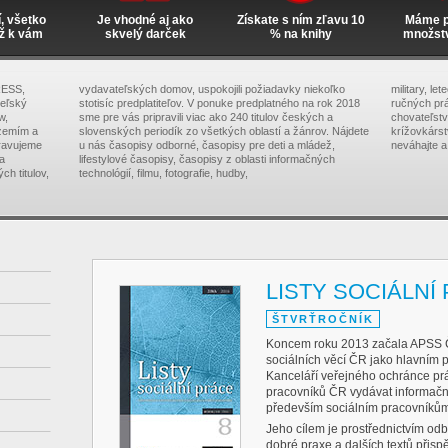
í, všetko
Je vhodné aj ako
Získate s ním zľavu 10
Máme pr
ž k vám
skvelý darček
% na knihy
množst
RESS,
vydavateľských domov, uspokojili požiadavky niekoľko
military, le
teľský
stotisíc predplatiteľov. V ponuke predplatného na rok 2018
ručných prá
w,
sme pre vás pripravili viac ako 240 titulov českých a
chovateľstva
zemím a
slovenských periodík zo všetkých oblastí a žánrov. Nájdete
krížovkárs
pravujeme
u nás časopisy odborné, časopisy pre deti a mládež,
neváhajte a
na
lifestylové časopisy, časopisy z oblasti informačných
ch titulov,
technológií, filmu, fotografie, hudby,
LISTY SOCIÁLNÍ
ŠTVRŤROČNÍK
Koncem roku 2013 začala APSS Č
sociálních věcí ČR jako hlavním 
Kanceláří veřejného ochránce prá
pracovníků ČR vydávat informačn
především sociálním pracovníkům 
Jeho cílem je prostřednictvím odb
dobré praxe a dalších textů přispět