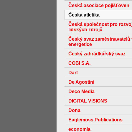
Česká asociace pojišťoven
Česká atletika
Česká společnost pro rozvo
lidských zdrojů
Český svaz zaměstnavatelů 
energetice
Český zahrádkářský svaz
COBI S.A.
Dart
De Agostini
Deco Media
DIGITAL VISIONS
Dona
Eaglemoss Publications
economia