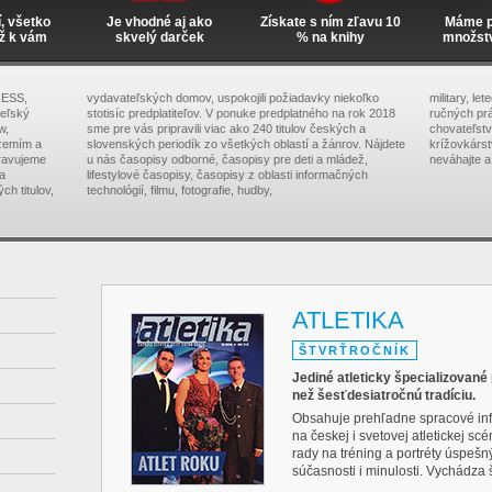
í, všetko
Je vhodné aj ako
Získate s ním zľavu 10
Máme pr
ž k vám
skvelý darček
% na knihy
množst
RESS,
vydavateľských domov, uspokojili požiadavky niekoľko
military, le
teľský
stotisíc predplatiteľov. V ponuke predplatného na rok 2018
ručných prá
w,
sme pre vás pripravili viac ako 240 titulov českých a
chovateľstva
zemím a
slovenských periodík zo všetkých oblastí a žánrov. Nájdete
krížovkárs
pravujeme
u nás časopisy odborné, časopisy pre deti a mládež,
neváhajte a
na
lifestylové časopisy, časopisy z oblasti informačných
ch titulov,
technológií, filmu, fotografie, hudby,
ATLETIKA
ŠTVRŤROČNÍK
Jediné atleticky špecializované
než šesťdesiatročnú tradíciu.
Obsahuje prehľadne spracové info
na českej i svetovej atletickej sc
rady na tréning a portréty úspeš
súčasnosti i minulosti. Vychádza 