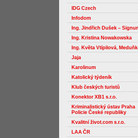
IDG Czech
Infodom
Ing. Jindřich Dušek – Signu
Ing. Kristina Nowakowska
Ing. Květa Vtípilová, Meduň
Jaja
Karolinum
Katolický týdeník
Klub českých turistů
Konektor XB1 s.r.o.
Kriminalistický ústav Praha
Policie České republiky
Kvalitní život.com s.r.o.
LAA ČR