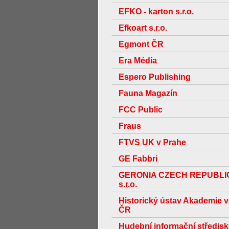
EFKO - karton s.r.o.
Efkoart s.r.o.
Egmont ČR
Era Média
Espero Publishing
Fauna Magazín
FCC Public
Fraus
FTVS UK v Prahe
GE Fabbri
GERONIA CZECH REPUBLI
s.r.o.
Historický ústav Akademie 
ČR
Hudební informační středis