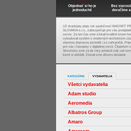
Objednať si ho je
Bez starost
jednoduché
doručíme a
Už dvadsiaty piaty rok spoločnosť MAGNET P
SLOVAKIA s.r.o., zabezpečuje pre vás predplati
servis. Za ten čas sme získali kvalitné know-ho
vybudovali systém s moderným technickým zá
vlastnou dopravou periodík i zo zahraničia. Pri
pre vás i časopisy v digitálnej verzii. Čitateľom 
Slovensku sme za tie roky priniesli celý rad nový
ktoré si obľúbili. Získali sme dôveru desiatok
KATEGÓRIE
VYDAVATELIA
Všetci vydavatelia
Adam studio
Aeromedia
Albatros Group
Amaro