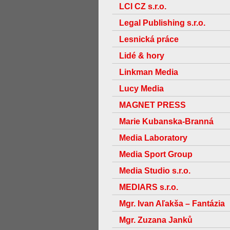
LCI CZ s.r.o.
Legal Publishing s.r.o.
Lesnická práce
Lidé & hory
Linkman Media
Lucy Media
MAGNET PRESS
Marie Kubanska-Branná
Media Laboratory
Media Sport Group
Media Studio s.r.o.
MEDIARS s.r.o.
Mgr. Ivan Aľakša – Fantázia
Mgr. Zuzana Janků