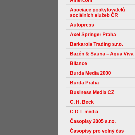
Amercom
Asociace poskytovatelů
sociálních služeb ČR
Autopress
Axel Springer Praha
Barkarola Trading s.r.o.
Bazén & Sauna – Aqua Viva
Bilance
Burda Media 2000
Burda Praha
Business Media CZ
C. H. Beck
C.O.T. media
Časopisy 2005 s.r.o.
Časopisy pro volný čas