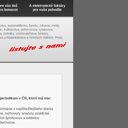
e vás tiež
A elektronické faktúry
vo bonusov
pre vaše pohodlie
tectva, automobilizmu, športu, zdravia, módy,
c, kulinárstva, poľovníctva, rybárstva,
, turistiky, cestovateľstva, fantasy,
tva a hádankárstva a mnohých ďalších. Preto
 periodikum v ČR, ktoré má viac
rmácie z najdôležitejšieho diania
éne, rozhovory, analýzy, praktické
ných športovcov a oddielov
štvrťročne.