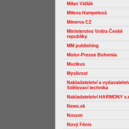
Milan Vidlák
Milena Hampelová
Minerva CZ
Ministerstvo Vnitra České
republiky
MM publishing
Motor-Presse Bohemia
Muzikus
Myslivost
Nakladatelství a vydavatelst
Sdělovací technika
Nakladatelství HARMONY s.r
News.sk
Novum
Nový Fénix