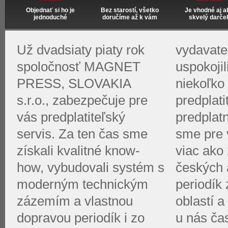
Objednať si ho je
Bez starostí, všetko
Je vhodné aj a
jednoduché
doručíme až k vám
skvelý darče
Už dvadsiaty piaty rok
vydavate
spoločnosť MAGNET
uspokoji
PRESS, SLOVAKIA
niekoľko 
s.r.o., zabezpečuje pre
predplati
vás predplatiteľský
predplat
servis. Za ten čas sme
sme pre v
získali kvalitné know-
viac ako 
how, vybudovali systém s
českých 
moderným technickým
periodík
zázemím a vlastnou
oblastí a
dopravou periodík i zo
u nás ča