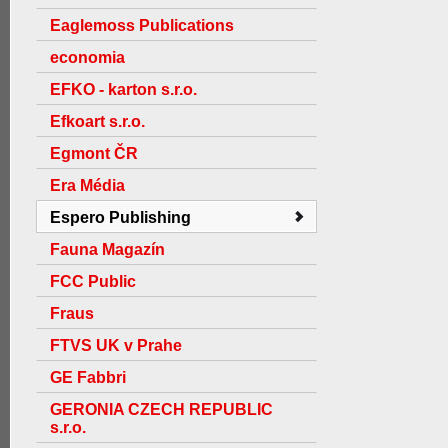
Eaglemoss Publications
economia
EFKO - karton s.r.o.
Efkoart s.r.o.
Egmont ČR
Era Média
Espero Publishing
Fauna Magazín
FCC Public
Fraus
FTVS UK v Prahe
GE Fabbri
GERONIA CZECH REPUBLIC
s.r.o.