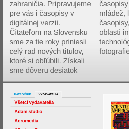
zahraničia. Pripravujeme
časopisy 
pre vás i časopisy v
mládež, l
digitálnej verzii.
časopisy
Čitateľom na Slovensku
oblasti 
sme za tie roky priniesli
technológ
celý rad nových titulov,
fotografi
ktoré si obľúbili. Získali
sme dôveru desiatok
KATEGÓRIE
VYDAVATELIA
Všetci vydavatelia
Adam studio
Aeromedia