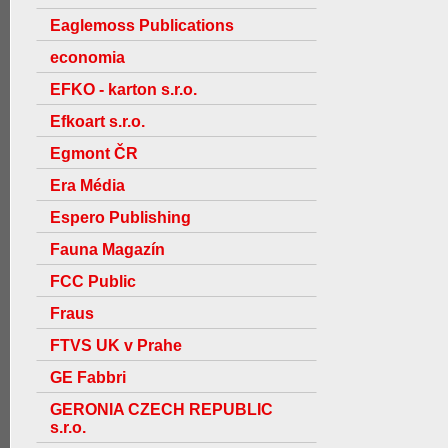
Eaglemoss Publications
economia
EFKO - karton s.r.o.
Efkoart s.r.o.
Egmont ČR
Era Média
Espero Publishing
Fauna Magazín
FCC Public
Fraus
FTVS UK v Prahe
GE Fabbri
GERONIA CZECH REPUBLIC
s.r.o.