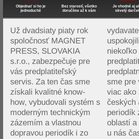
Objednať si ho je
Bez starostí, všetko
Je vhodné aj a
jednoduché
doručíme až k vám
skvelý darče
Už dvadsiaty piaty rok
vydavate
spoločnosť MAGNET
uspokoji
PRESS, SLOVAKIA
niekoľko 
s.r.o., zabezpečuje pre
predplati
vás predplatiteľský
predplat
servis. Za ten čas sme
sme pre v
získali kvalitné know-
viac ako 
how, vybudovali systém s
českých 
moderným technickým
periodík
zázemím a vlastnou
oblastí a
dopravou periodík i zo
u nás ča