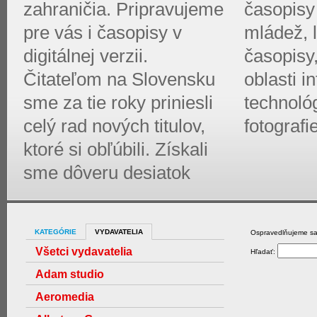
zahraničia. Pripravujeme
časopisy 
pre vás i časopisy v
mládež, l
digitálnej verzii.
časopisy
Čitateľom na Slovensku
oblasti 
sme za tie roky priniesli
technológ
celý rad nových titulov,
fotografi
ktoré si obľúbili. Získali
sme dôveru desiatok
KATEGÓRIE
VYDAVATELIA
Ospravedlňujeme sa,
Všetci vydavatelia
Hľadať:
Adam studio
Aeromedia