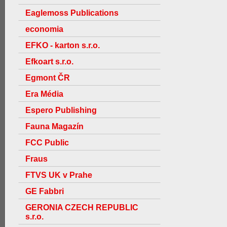
Eaglemoss Publications
economia
EFKO - karton s.r.o.
Efkoart s.r.o.
Egmont ČR
Era Média
Espero Publishing
Fauna Magazín
FCC Public
Fraus
FTVS UK v Prahe
GE Fabbri
GERONIA CZECH REPUBLIC
s.r.o.