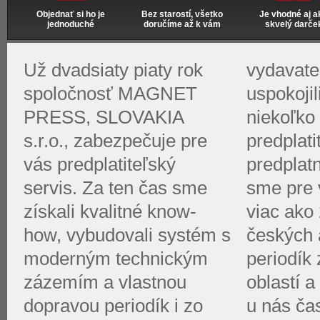
Objednať si ho je
Bez starostí, všetko
Je vhodné aj a
jednoduché
doručíme až k vám
skvelý darče
Už dvadsiaty piaty rok
vydavate
spoločnosť MAGNET
uspokoji
PRESS, SLOVAKIA
niekoľko 
s.r.o., zabezpečuje pre
predplati
vás predplatiteľský
predplat
servis. Za ten čas sme
sme pre v
získali kvalitné know-
viac ako 
how, vybudovali systém s
českých 
moderným technickým
periodík
zázemím a vlastnou
oblastí a
dopravou periodík i zo
u nás ča