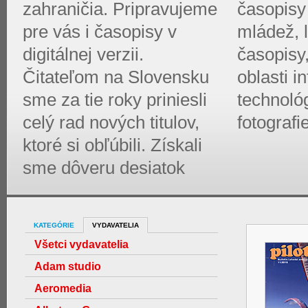
zahraničia. Pripravujeme
časopisy 
pre vás i časopisy v
mládež, l
digitálnej verzii.
časopisy
Čitateľom na Slovensku
oblasti 
sme za tie roky priniesli
technológ
celý rad nových titulov,
fotografi
ktoré si obľúbili. Získali
sme dôveru desiatok
KATEGÓRIE
VYDAVATELIA
Všetci vydavatelia
Adam studio
Aeromedia