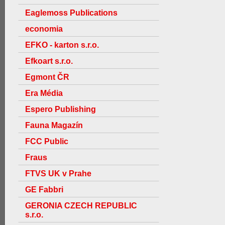
Eaglemoss Publications
economia
EFKO - karton s.r.o.
Efkoart s.r.o.
Egmont ČR
Era Média
Espero Publishing
Fauna Magazín
FCC Public
Fraus
FTVS UK v Prahe
GE Fabbri
GERONIA CZECH REPUBLIC
s.r.o.