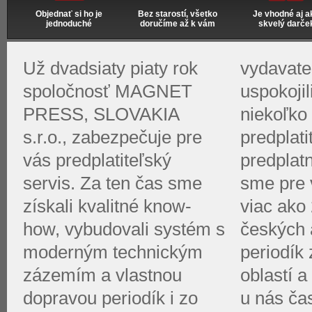
Objednať si ho je
Bez starostí, všetko
Je vhodné aj a
jednoduché
doručíme až k vám
skvelý darče
Už dvadsiaty piaty rok
vydavate
spoločnosť MAGNET
uspokoji
PRESS, SLOVAKIA
niekoľko 
s.r.o., zabezpečuje pre
predplati
vás predplatiteľský
predplat
servis. Za ten čas sme
sme pre v
získali kvalitné know-
viac ako 
how, vybudovali systém s
českých 
moderným technickým
periodík
zázemím a vlastnou
oblastí a
dopravou periodík i zo
u nás ča