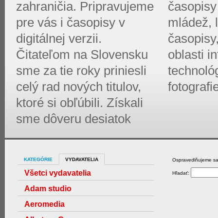
zahraničia. Pripravujeme
časopisy 
pre vás i časopisy v
mládež, l
digitálnej verzii.
časopisy
Čitateľom na Slovensku
oblasti 
sme za tie roky priniesli
technológ
celý rad nových titulov,
fotografi
ktoré si obľúbili. Získali
sme dôveru desiatok
KATEGÓRIE
VYDAVATELIA
Ospravedlňujeme sa,
Všetci vydavatelia
Hľadať:
Adam studio
Aeromedia