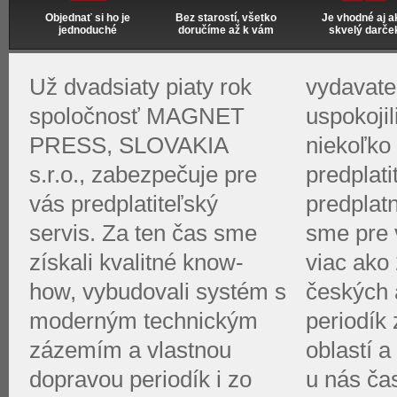
Objednať si ho je
Bez starostí, všetko
Je vhodné aj a
jednoduché
doručíme až k vám
skvelý darče
Už dvadsiaty piaty rok
vydavate
spoločnosť MAGNET
uspokoji
PRESS, SLOVAKIA
niekoľko 
s.r.o., zabezpečuje pre
predplati
vás predplatiteľský
predplat
servis. Za ten čas sme
sme pre v
získali kvalitné know-
viac ako 
how, vybudovali systém s
českých 
moderným technickým
periodík
zázemím a vlastnou
oblastí a
dopravou periodík i zo
u nás ča