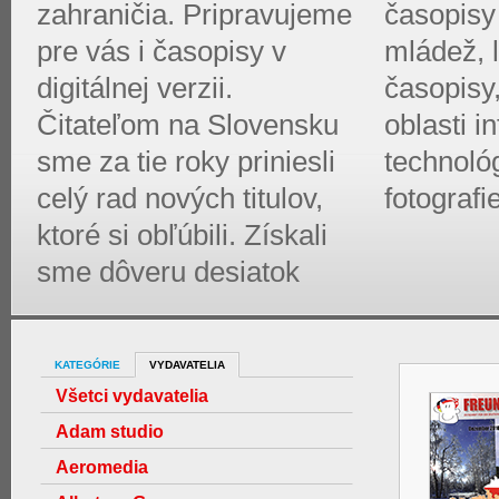
zahraničia. Pripravujeme
časopisy 
pre vás i časopisy v
mládež, l
digitálnej verzii.
časopisy
Čitateľom na Slovensku
oblasti 
sme za tie roky priniesli
technológ
celý rad nových titulov,
fotografi
ktoré si obľúbili. Získali
sme dôveru desiatok
KATEGÓRIE
VYDAVATELIA
Všetci vydavatelia
Adam studio
Aeromedia