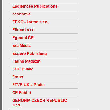
Eaglemoss Publications
economia
EFKO - karton s.r.o.
Efkoart s.r.o.
Egmont ČR
Era Média
Espero Publishing
Fauna Magazín
FCC Public
Fraus
FTVS UK v Prahe
GE Fabbri
GERONIA CZECH REPUBLIC
s.r.o.