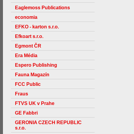
Eaglemoss Publications
economia
EFKO - karton s.r.o.
Efkoart s.r.o.
Egmont ČR
Era Média
Espero Publishing
Fauna Magazín
FCC Public
Fraus
FTVS UK v Prahe
GE Fabbri
GERONIA CZECH REPUBLIC
s.r.o.