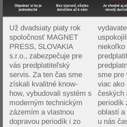
Objednať si ho je
Bez starostí, všetko
Je vhodné aj a
jednoduché
doručíme až k vám
skvelý darče
Už dvadsiaty piaty rok
vydavate
spoločnosť MAGNET
uspokoji
PRESS, SLOVAKIA
niekoľko 
s.r.o., zabezpečuje pre
predplati
vás predplatiteľský
predplat
servis. Za ten čas sme
sme pre v
získali kvalitné know-
viac ako 
how, vybudovali systém s
českých 
moderným technickým
periodík
zázemím a vlastnou
oblastí a
dopravou periodík i zo
u nás ča