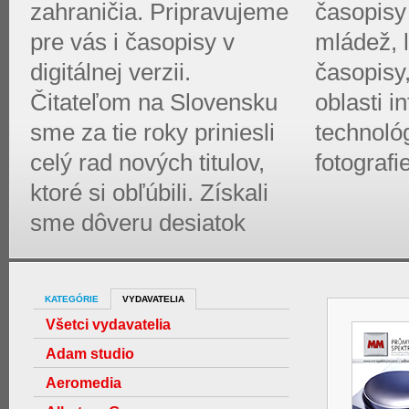
zahraničia. Pripravujeme
časopisy 
pre vás i časopisy v
mládež, l
digitálnej verzii.
časopisy
Čitateľom na Slovensku
oblasti 
sme za tie roky priniesli
technológ
celý rad nových titulov,
fotografi
ktoré si obľúbili. Získali
sme dôveru desiatok
KATEGÓRIE
VYDAVATELIA
Všetci vydavatelia
Adam studio
Aeromedia