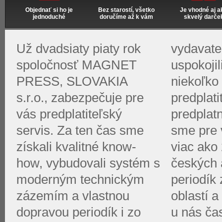
Objednať si ho je
Bez starostí, všetko
Je vhodné aj a
jednoduché
doručíme až k vám
skvelý darče
Už dvadsiaty piaty rok
vydavate
spoločnosť MAGNET
uspokoji
PRESS, SLOVAKIA
niekoľko 
s.r.o., zabezpečuje pre
predplati
vás predplatiteľský
predplat
servis. Za ten čas sme
sme pre v
získali kvalitné know-
viac ako 
how, vybudovali systém s
českých 
moderným technickým
periodík
zázemím a vlastnou
oblastí a
dopravou periodík i zo
u nás ča