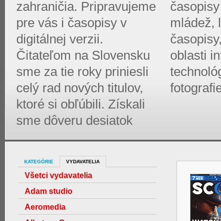
zahraničia. Pripravujeme
časopisy 
pre vás i časopisy v
mládež, l
digitálnej verzii.
časopisy
Čitateľom na Slovensku
oblasti 
sme za tie roky priniesli
technológ
celý rad nových titulov,
fotografi
ktoré si obľúbili. Získali
sme dôveru desiatok
KATEGÓRIE
VYDAVATELIA
Všetci vydavatelia
Adam studio
Aeromedia