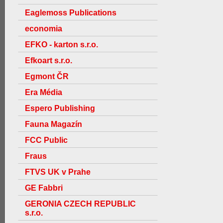
Eaglemoss Publications
economia
EFKO - karton s.r.o.
Efkoart s.r.o.
Egmont ČR
Era Média
Espero Publishing
Fauna Magazín
FCC Public
Fraus
FTVS UK v Prahe
GE Fabbri
GERONIA CZECH REPUBLIC
s.r.o.