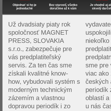
Objednať si ho je
Bez starostí, všetko
Je vhodné aj a
jednoduché
doručíme až k vám
skvelý darče
Už dvadsiaty piaty rok
vydavate
spoločnosť MAGNET
uspokoji
PRESS, SLOVAKIA
niekoľko 
s.r.o., zabezpečuje pre
predplati
vás predplatiteľský
predplat
servis. Za ten čas sme
sme pre v
získali kvalitné know-
viac ako 
how, vybudovali systém s
českých 
moderným technickým
periodík
zázemím a vlastnou
oblastí a
dopravou periodík i zo
u nás ča