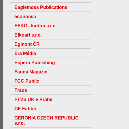
Eaglemoss Publications
economia
EFKO - karton s.r.o.
Efkoart s.r.o.
Egmont ČR
Era Média
Espero Publishing
Fauna Magazín
FCC Public
Fraus
FTVS UK v Prahe
GE Fabbri
GERONIA CZECH REPUBLIC
s.r.o.