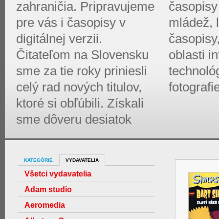
zahraničia. Pripravujeme
časopisy 
pre vás i časopisy v
mládež, l
digitálnej verzii.
časopisy
Čitateľom na Slovensku
oblasti 
sme za tie roky priniesli
technológ
celý rad nových titulov,
fotografi
ktoré si obľúbili. Získali
sme dôveru desiatok
KATEGÓRIE
VYDAVATELIA
Všetci vydavatelia
Adam studio
Aeromedia