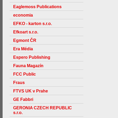
Eaglemoss Publications
economia
EFKO - karton s.r.o.
Efkoart s.r.o.
Egmont ČR
Era Média
Espero Publishing
Fauna Magazín
FCC Public
Fraus
FTVS UK v Prahe
GE Fabbri
GERONIA CZECH REPUBLIC
s.r.o.