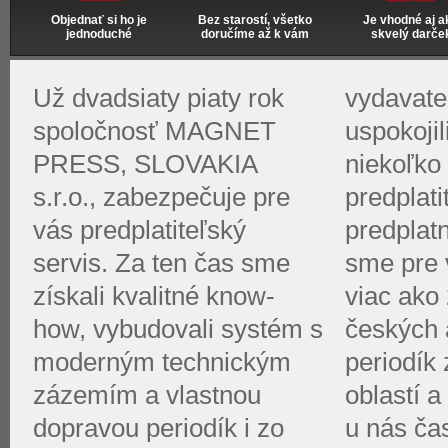
Objednať si ho je
Bez starostí, všetko
Je vhodné aj a
jednoduché
doručíme až k vám
skvelý darče
Už dvadsiaty piaty rok
vydavate
spoločnosť MAGNET
uspokoji
PRESS, SLOVAKIA
niekoľko 
s.r.o., zabezpečuje pre
predplati
vás predplatiteľský
predplat
servis. Za ten čas sme
sme pre v
získali kvalitné know-
viac ako 
how, vybudovali systém s
českých 
moderným technickým
periodík
zázemím a vlastnou
oblastí a
dopravou periodík i zo
u nás ča