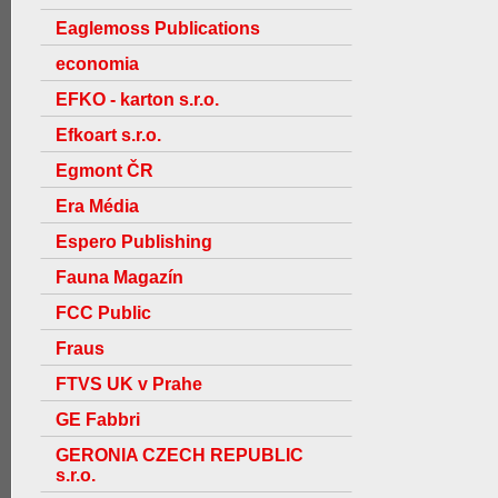
Eaglemoss Publications
economia
EFKO - karton s.r.o.
Efkoart s.r.o.
Egmont ČR
Era Média
Espero Publishing
Fauna Magazín
FCC Public
Fraus
FTVS UK v Prahe
GE Fabbri
GERONIA CZECH REPUBLIC
s.r.o.