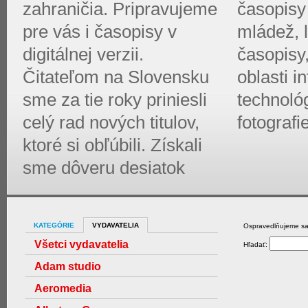
zahraničia. Pripravujeme
časopisy 
pre vás i časopisy v
mládež, l
digitálnej verzii.
časopisy
Čitateľom na Slovensku
oblasti 
sme za tie roky priniesli
technológ
celý rad nových titulov,
fotografi
ktoré si obľúbili. Získali
sme dôveru desiatok
KATEGÓRIE
VYDAVATELIA
Ospravedlňujeme sa,
Všetci vydavatelia
Hľadať:
Adam studio
Aeromedia