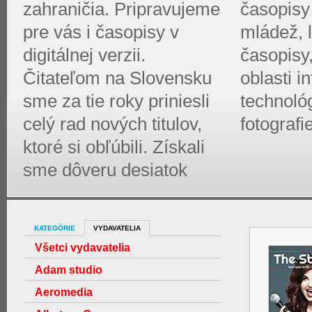
zahraničia. Pripravujeme
časopisy 
pre vás i časopisy v
mládež, l
digitálnej verzii.
časopisy
Čitateľom na Slovensku
oblasti 
sme za tie roky priniesli
technológ
celý rad nových titulov,
fotografi
ktoré si obľúbili. Získali
sme dôveru desiatok
KATEGÓRIE
VYDAVATELIA
Všetci vydavatelia
Adam studio
Aeromedia