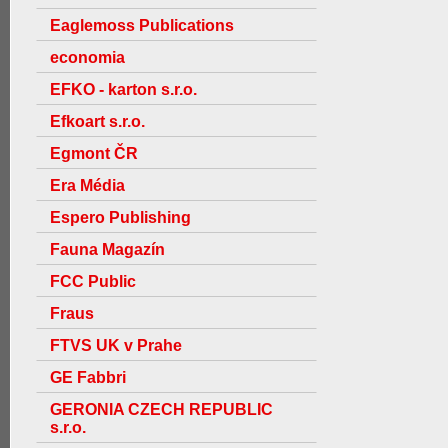
Eaglemoss Publications
economia
EFKO - karton s.r.o.
Efkoart s.r.o.
Egmont ČR
Era Média
Espero Publishing
Fauna Magazín
FCC Public
Fraus
FTVS UK v Prahe
GE Fabbri
GERONIA CZECH REPUBLIC
s.r.o.