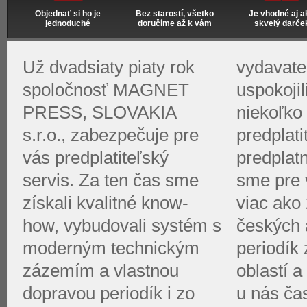
Objednať si ho je
Bez starostí, všetko
Je vhodné aj a
jednoduché
doručíme až k vám
skvelý darče
Už dvadsiaty piaty rok
vydavate
spoločnosť MAGNET
uspokoji
PRESS, SLOVAKIA
niekoľko 
s.r.o., zabezpečuje pre
predplati
vás predplatiteľský
predplat
servis. Za ten čas sme
sme pre v
získali kvalitné know-
viac ako 
how, vybudovali systém s
českých 
moderným technickým
periodík
zázemím a vlastnou
oblastí a
dopravou periodík i zo
u nás ča