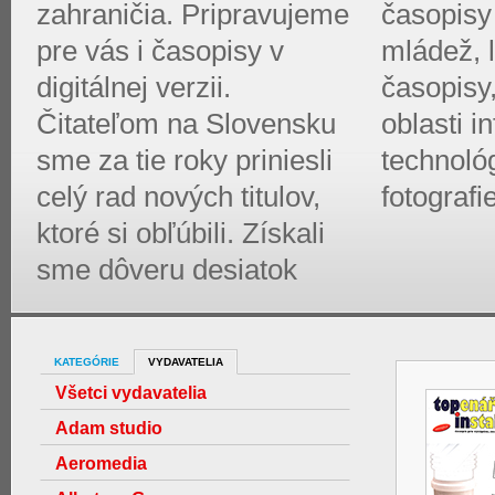
zahraničia. Pripravujeme
časopisy 
pre vás i časopisy v
mládež, l
digitálnej verzii.
časopisy
Čitateľom na Slovensku
oblasti 
sme za tie roky priniesli
technológ
celý rad nových titulov,
fotografi
ktoré si obľúbili. Získali
sme dôveru desiatok
KATEGÓRIE
VYDAVATELIA
Všetci vydavatelia
Adam studio
Aeromedia