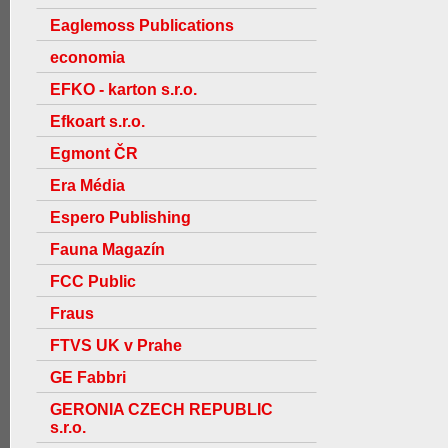
Eaglemoss Publications
economia
EFKO - karton s.r.o.
Efkoart s.r.o.
Egmont ČR
Era Média
Espero Publishing
Fauna Magazín
FCC Public
Fraus
FTVS UK v Prahe
GE Fabbri
GERONIA CZECH REPUBLIC
s.r.o.