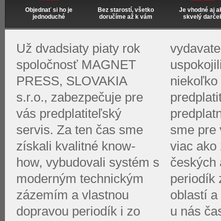
Objednať si ho je
Bez starostí, všetko
Je vhodné aj a
jednoduché
doručíme až k vám
skvelý darče
Už dvadsiaty piaty rok
vydavate
spoločnosť MAGNET
uspokoji
PRESS, SLOVAKIA
niekoľko 
s.r.o., zabezpečuje pre
predplati
vás predplatiteľský
predplat
servis. Za ten čas sme
sme pre v
získali kvalitné know-
viac ako 
how, vybudovali systém s
českých 
moderným technickým
periodík
zázemím a vlastnou
oblastí a
dopravou periodík i zo
u nás ča