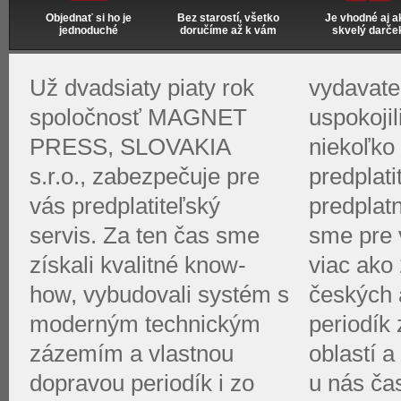
Objednať si ho je
Bez starostí, všetko
Je vhodné aj a
jednoduché
doručíme až k vám
skvelý darče
Už dvadsiaty piaty rok
vydavate
spoločnosť MAGNET
uspokoji
PRESS, SLOVAKIA
niekoľko 
s.r.o., zabezpečuje pre
predplati
vás predplatiteľský
predplat
servis. Za ten čas sme
sme pre v
získali kvalitné know-
viac ako 
how, vybudovali systém s
českých 
moderným technickým
periodík
zázemím a vlastnou
oblastí a
dopravou periodík i zo
u nás ča