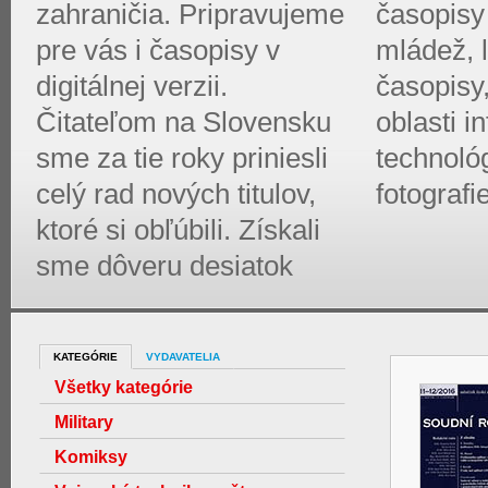
zahraničia. Pripravujeme
časopisy 
pre vás i časopisy v
mládež, l
digitálnej verzii.
časopisy
Čitateľom na Slovensku
oblasti 
sme za tie roky priniesli
technológ
celý rad nových titulov,
fotografi
ktoré si obľúbili. Získali
sme dôveru desiatok
KATEGÓRIE
VYDAVATELIA
Všetky kategórie
Military
Komiksy