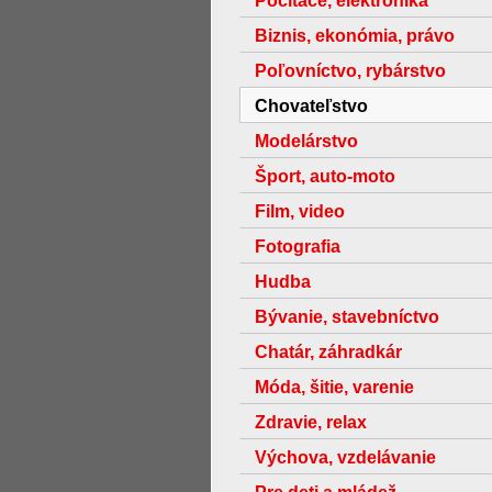
Počítače, elektronika
Biznis, ekonómia, právo
Poľovníctvo, rybárstvo
Chovateľstvo
Modelárstvo
Šport, auto-moto
Film, video
Fotografia
Hudba
Bývanie, stavebníctvo
Chatár, záhradkár
Móda, šitie, varenie
Zdravie, relax
Výchova, vzdelávanie