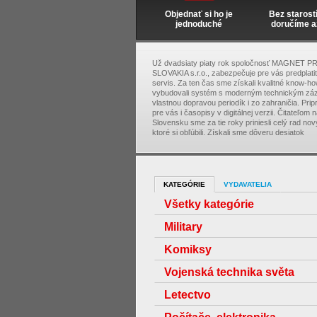
Objednať si ho je
Bez starost
jednoduché
doručíme a
Už dvadsiaty piaty rok spoločnosť MAGNET P
SLOVAKIA s.r.o., zabezpečuje pre vás predplati
servis. Za ten čas sme získali kvalitné know-ho
vybudovali systém s moderným technickým zá
vlastnou dopravou periodík i zo zahraničia. Pri
pre vás i časopisy v digitálnej verzii. Čitateľom 
Slovensku sme za tie roky priniesli celý rad nový
ktoré si obľúbili. Získali sme dôveru desiatok
KATEGÓRIE
VYDAVATELIA
Všetky kategórie
Military
Komiksy
Vojenská technika světa
Letectvo