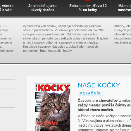
í, všetko
Je vhodné aj ako
Získate s ním zľavu 10
Máme pr
ž k vám
skvelý darček
% na knihy
množst
RESS,
vydavateľských domov, uspokojili požiadavky niekoľko
military, le
teľský
stotisíc predplatiteľov. V ponuke predplatného na rok 2018
ručných prá
w,
sme pre vás pripravili viac ako 240 titulov českých a
chovateľstva
zemím a
slovenských periodík zo všetkých oblastí a žánrov. Nájdete
krížovkárs
pravujeme
u nás časopisy odborné, časopisy pre deti a mládež,
neváhajte a
na
lifestylové časopisy, časopisy z oblasti informačných
ch titulov,
technológií, filmu, fotografie, hudby,
NAŠE KOČKY
MESAČNÍK
Časopis pre chovateľov a milo
každý mesiac prináša články e
oblastí chovu mačiek.
V časopise Naše kočky dostanete
čo Vás zaujíma o plemenách mači
medicíny, výžive, výstavách doma 
organizácií chovateľov mačiek v 