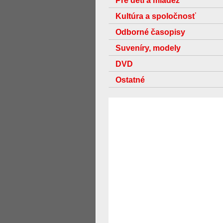
Pre deti a mládež
Kultúra a spoločnosť
Odborné časopisy
Suveníry, modely
DVD
Ostatné