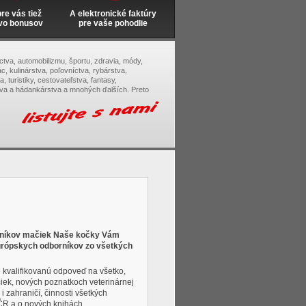
e vás tiež
A elektronické faktúry
vo bonusov
pre vaše pohodlie
tectva, automobilizmu, športu, zdravia, módy,
c, kulinárstva, poľovníctva, rybárstva,
, turistiky, cestovateľstva, fantasy,
tva a hádankárstva a mnohých ďalších. Preto
vníkov mačiek Naše kočky Vám
urópskych odborníkov zo všetkých
 kvalifikovanú odpoveď na všetko,
ek, nových poznatkoch veterinárnej
i zahraničí, činnosti všetkých
ČR a o nových knihách.