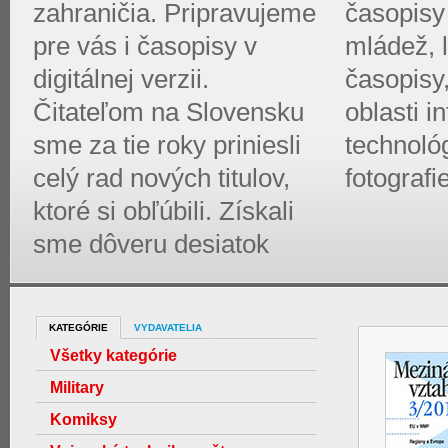
zahraničia. Pripravujeme
časopisy 
pre vás i časopisy v
mládež, l
digitálnej verzii.
časopisy
Čitateľom na Slovensku
oblasti 
sme za tie roky priniesli
technológ
celý rad nových titulov,
fotografi
ktoré si obľúbili. Získali
sme dôveru desiatok
KATEGÓRIE
VYDAVATELIA
Všetky kategórie
Military
Komiksy