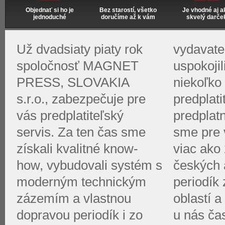
Objednať si ho je
Bez starostí, všetko
Je vhodné aj a
jednoduché
doručíme až k vám
skvelý darče
Už dvadsiaty piaty rok
vydavate
spoločnosť MAGNET
uspokoji
PRESS, SLOVAKIA
niekoľko 
s.r.o., zabezpečuje pre
predplati
vás predplatiteľský
predplat
servis. Za ten čas sme
sme pre v
získali kvalitné know-
viac ako 
how, vybudovali systém s
českých 
moderným technickým
periodík
zázemím a vlastnou
oblastí a
dopravou periodík i zo
u nás ča