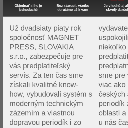
Objednať si ho je
Bez starostí, všetko
Je vhodné aj a
jednoduché
doručíme až k vám
skvelý darče
Už dvadsiaty piaty rok
vydavate
spoločnosť MAGNET
uspokoji
PRESS, SLOVAKIA
niekoľko 
s.r.o., zabezpečuje pre
predplati
vás predplatiteľský
predplat
servis. Za ten čas sme
sme pre v
získali kvalitné know-
viac ako 
how, vybudovali systém s
českých 
moderným technickým
periodík
zázemím a vlastnou
oblastí a
dopravou periodík i zo
u nás ča