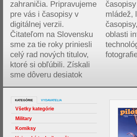
zahraničia. Pripravujeme
časopisy 
pre vás i časopisy v
mládež, l
digitálnej verzii.
časopisy
Čitateľom na Slovensku
oblasti 
sme za tie roky priniesli
technológ
celý rad nových titulov,
fotografi
ktoré si obľúbili. Získali
sme dôveru desiatok
KATEGÓRIE
VYDAVATELIA
Všetky kategórie
Military
Komiksy