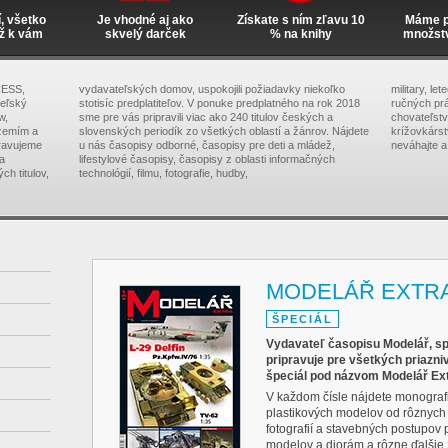
í, všetko
Je vhodné aj ako
Získate s ním zľavu 10
Máme pr
ž k vám
skvelý darček
% na knihy
množst
RESS,
vydavateľských domov, uspokojili požiadavky niekoľko
military, le
teľský
stotisíc predplatiteľov. V ponuke predplatného na rok 2018
ručných prá
w,
sme pre vás pripravili viac ako 240 titulov českých a
chovateľstva
zemím a
slovenských periodík zo všetkých oblastí a žánrov. Nájdete
krížovkárs
pravujeme
u nás časopisy odborné, časopisy pre deti a mládež,
neváhajte a
na
lifestylové časopisy, časopisy z oblasti informačných
ch titulov,
technológií, filmu, fotografie, hudby,
MODELÁŘ EXTR
ŠPECIÁL
Vydavateľ časopisu Modelář, s
pripravuje pre všetkých priazn
špeciál pod názvom Modelář Ext
V každom čísle nájdete monografi
plastikových modelov od rôznych
fotografií a stavebných postupov 
modelov a diorám a rôzne ďalšie 