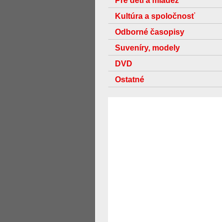
Pre deti a mládež
Kultúra a spoločnosť
Odborné časopisy
Suveníry, modely
DVD
Ostatné