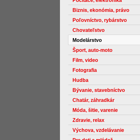
Počítače, elektronika
Biznis, ekonómia, právo
Poľovníctvo, rybárstvo
Chovateľstvo
Modelárstvo
Šport, auto-moto
Film, video
Fotografia
Hudba
Bývanie, stavebníctvo
Chatár, záhradkár
Móda, šitie, varenie
Zdravie, relax
Výchova, vzdelávanie