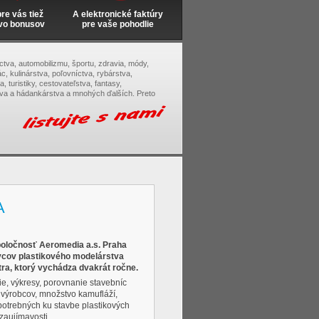
e vás tiež
A elektronické faktúry
vo bonusov
pre vaše pohodlie
tectva, automobilizmu, športu, zdravia, módy,
c, kulinárstva, poľovníctva, rybárstva,
, turistiky, cestovateľstva, fantasy,
tva a hádankárstva a mnohých ďalších. Preto
A
poločnosť Aeromedia a.s. Praha
ivcov plastikového modelárstva
ra, ktorý vychádza dvakrát ročne.
e, výkresy, porovnanie stavebníc
 výrobcov, množstvo kamufláží,
potrebných ku stavbe plastikových
zaujímavosti.