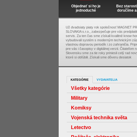
Objednať si ho je
Bez starost
jednoduché
doručíme a
Už dvadsiaty piaty rok spoločnosť MAGNET P
SLOVAKIA s.r.o., zabezpečuje pre vás predplati
servis. Za ten čas sme získali kvalitné know-ho
vybudovali systém s moderným technickým zá
vlastnou dopravou periodík i zo zahraničia. Pri
pre vás i časopisy v digitálnej verzii. Čitateľom 
Slovensku sme za tie roky priniesli celý rad nový
ktoré si obľúbili. Získali sme dôveru desiatok
KATEGÓRIE
VYDAVATELIA
Všetky kategórie
Military
Komiksy
Vojenská technika světa
Letectvo