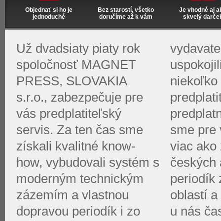
Objednať si ho je
Bez starostí, všetko
Je vhodné aj a
jednoduché
doručíme až k vám
skvelý darče
Už dvadsiaty piaty rok
vydavate
spoločnosť MAGNET
uspokoji
PRESS, SLOVAKIA
niekoľko 
s.r.o., zabezpečuje pre
predplati
vás predplatiteľský
predplat
servis. Za ten čas sme
sme pre v
získali kvalitné know-
viac ako 
how, vybudovali systém s
českých 
moderným technickým
periodík
zázemím a vlastnou
oblastí a
dopravou periodík i zo
u nás ča