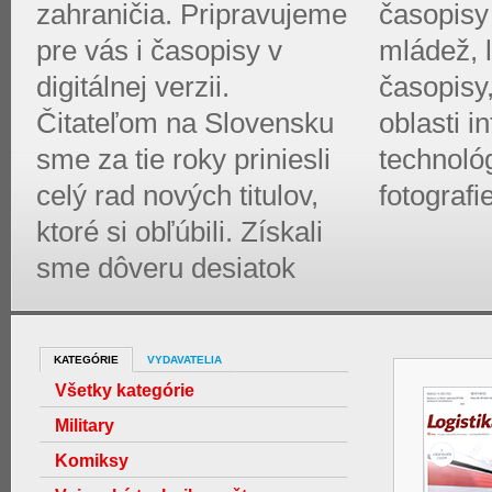
zahraničia. Pripravujeme
časopisy 
pre vás i časopisy v
mládež, l
digitálnej verzii.
časopisy
Čitateľom na Slovensku
oblasti 
sme za tie roky priniesli
technológ
celý rad nových titulov,
fotografi
ktoré si obľúbili. Získali
sme dôveru desiatok
KATEGÓRIE
VYDAVATELIA
Všetky kategórie
Military
Komiksy