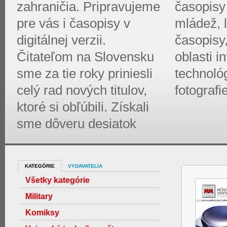
zahraničia. Pripravujeme
časopisy 
pre vás i časopisy v
mládež, l
digitálnej verzii.
časopisy
Čitateľom na Slovensku
oblasti 
sme za tie roky priniesli
technológ
celý rad nových titulov,
fotografi
ktoré si obľúbili. Získali
sme dôveru desiatok
KATEGÓRIE
VYDAVATELIA
Všetky kategórie
Military
Komiksy