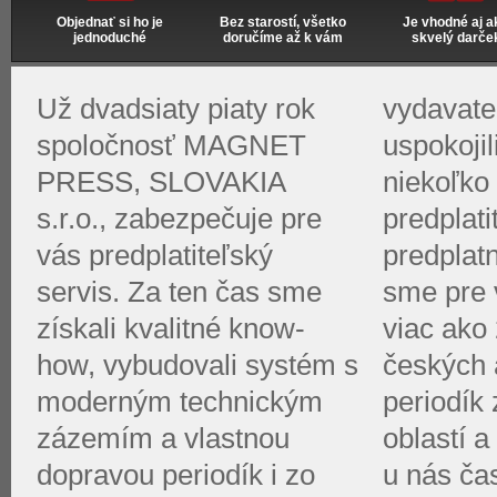
Objednať si ho je
Bez starostí, všetko
Je vhodné aj a
jednoduché
doručíme až k vám
skvelý darče
Už dvadsiaty piaty rok
vydavate
spoločnosť MAGNET
uspokoji
PRESS, SLOVAKIA
niekoľko 
s.r.o., zabezpečuje pre
predplati
vás predplatiteľský
predplat
servis. Za ten čas sme
sme pre v
získali kvalitné know-
viac ako 
how, vybudovali systém s
českých 
moderným technickým
periodík
zázemím a vlastnou
oblastí a
dopravou periodík i zo
u nás ča