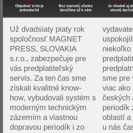
Objednať si ho je
Bez starostí, všetko
Je vhodné aj a
jednoduché
doručíme až k vám
skvelý darče
Už dvadsiaty piaty rok
vydavate
spoločnosť MAGNET
uspokoji
PRESS, SLOVAKIA
niekoľko 
s.r.o., zabezpečuje pre
predplati
vás predplatiteľský
predplat
servis. Za ten čas sme
sme pre v
získali kvalitné know-
viac ako 
how, vybudovali systém s
českých 
moderným technickým
periodík
zázemím a vlastnou
oblastí a
dopravou periodík i zo
u nás ča