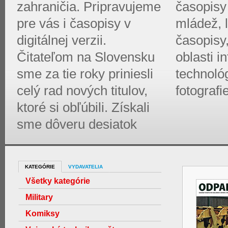
zahraničia. Pripravujeme
časopisy 
pre vás i časopisy v
mládež, l
digitálnej verzii.
časopisy
Čitateľom na Slovensku
oblasti 
sme za tie roky priniesli
technológ
celý rad nových titulov,
fotografi
ktoré si obľúbili. Získali
sme dôveru desiatok
KATEGÓRIE
VYDAVATELIA
Všetky kategórie
Military
Komiksy