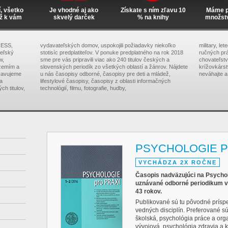
í, všetko
Je vhodné aj ako
Získate s ním zľavu 10
Máme pr
ž k vám
skvelý darček
% na knihy
množst
RESS,
vydavateľských domov, uspokojili požiadavky niekoľko
military, le
teľský
stotisíc predplatiteľov. V ponuke predplatného na rok 2018
ručných prá
w,
sme pre vás pripravili viac ako 240 titulov českých a
chovateľstva
zemím a
slovenských periodík zo všetkých oblastí a žánrov. Nájdete
krížovkárs
pravujeme
u nás časopisy odborné, časopisy pre deti a mládež,
neváhajte a
na
lifestylové časopisy, časopisy z oblasti informačných
ch titulov,
technológií, filmu, fotografie, hudby,
PSYCHOLOGIE P
VYCHÁDZA 2X ROČNE
Časopis nadväzujúci na Psychol
uznávané odborné periodikum v
43 rokov.
Publikované sú tu pôvodné príspe
vedných disciplín. Preferované s
školská, psychológia práce a org
vývojová, psychológia zdravia a 