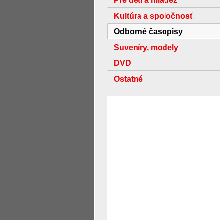
Pre deti a mládež
Kultúra a spoločnosť
Odborné časopisy
Suveníry, modely
DVD
Ostatné