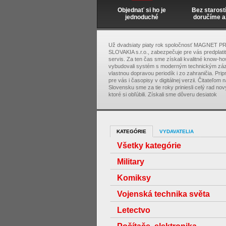
Objednať si ho je
Bez starost
jednoduché
doručíme a
Už dvadsiaty piaty rok spoločnosť MAGNET P
SLOVAKIA s.r.o., zabezpečuje pre vás predplati
servis. Za ten čas sme získali kvalitné know-ho
vybudovali systém s moderným technickým zá
vlastnou dopravou periodík i zo zahraničia. Pri
pre vás i časopisy v digitálnej verzii. Čitateľom 
Slovensku sme za tie roky priniesli celý rad nový
ktoré si obľúbili. Získali sme dôveru desiatok
KATEGÓRIE
VYDAVATELIA
Všetky kategórie
Military
Komiksy
Vojenská technika světa
Letectvo