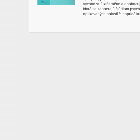
vychádza 2 krát ročne a obohacuje
ktoré sa zaoberajú štúdiom psych
aplikovaných oblastí či naprieč ku