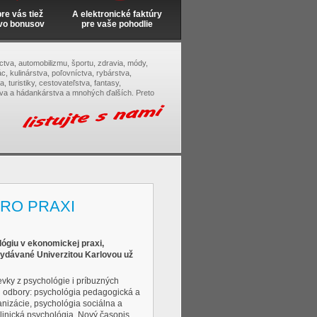
e vás tiež
A elektronické faktúry
vo bonusov
pre vaše pohodlie
tectva, automobilizmu, športu, zdravia, módy,
c, kulinárstva, poľovníctva, rybárstva,
, turistiky, cestovateľstva, fantasy,
tva a hádankárstva a mnohých ďalších. Preto
RO PRAXI
ógiu v ekonomickej praxi,
ydávané Univerzitou Karlovou už
vky z psychológie i príbuzných
ú odbory: psychológia pedagogická a
anizácie, psychológia sociálna a
klinická psychológia. Nový časopis