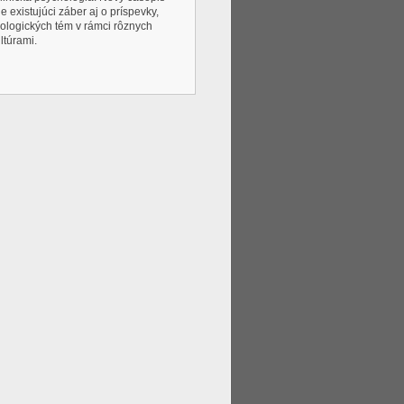
 existujúci záber aj o príspevky,
ologických tém v rámci rôznych
ltúrami.
viac