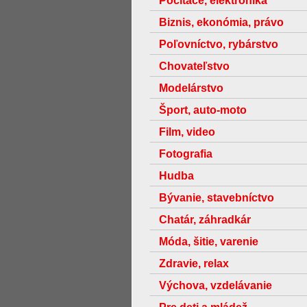
Počítače, elektronika
Biznis, ekonómia, právo
Poľovníctvo, rybárstvo
Chovateľstvo
Modelárstvo
Šport, auto-moto
Film, video
Fotografia
Hudba
Bývanie, stavebníctvo
Chatár, záhradkár
Móda, šitie, varenie
Zdravie, relax
Výchova, vzdelávanie