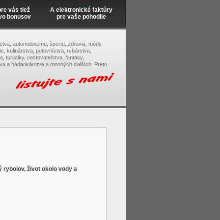
e vás tiež
A elektronické faktúry
vo bonusov
pre vaše pohodlie
tectva, automobilizmu, športu, zdravia, módy,
c, kulinárstva, poľovníctva, rybárstva,
, turistiky, cestovateľstva, fantasy,
tva a hádankárstva a mnohých ďalších. Preto
rybolov, život okolo vody a