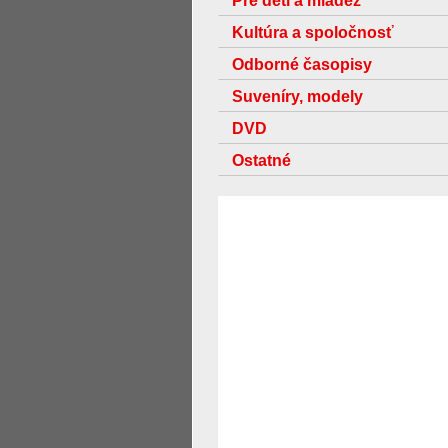
Pre deti a mládež
Kultúra a spoločnosť
Odborné časopisy
Suveníry, modely
DVD
Ostatné