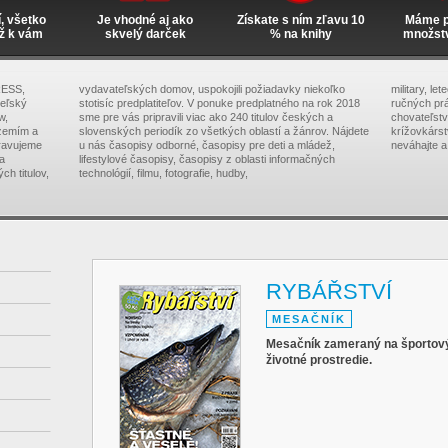
í, všetko
Je vhodné aj ako
Získate s ním zľavu 10
Máme pr
ž k vám
skvelý darček
% na knihy
množst
RESS,
vydavateľských domov, uspokojili požiadavky niekoľko
military, le
teľský
stotisíc predplatiteľov. V ponuke predplatného na rok 2018
ručných prá
w,
sme pre vás pripravili viac ako 240 titulov českých a
chovateľstva
zemím a
slovenských periodík zo všetkých oblastí a žánrov. Nájdete
krížovkárs
pravujeme
u nás časopisy odborné, časopisy pre deti a mládež,
neváhajte a
na
lifestylové časopisy, časopisy z oblasti informačných
ch titulov,
technológií, filmu, fotografie, hudby,
RYBÁŘSTVÍ
MESAČNÍK
Mesačník zameraný na športový 
životné prostredie.