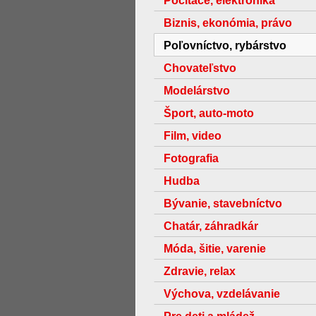
Počítače, elektronika
Biznis, ekonómia, právo
Poľovníctvo, rybárstvo
Chovateľstvo
Modelárstvo
Šport, auto-moto
Film, video
Fotografia
Hudba
Bývanie, stavebníctvo
Chatár, záhradkár
Móda, šitie, varenie
Zdravie, relax
Výchova, vzdelávanie