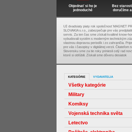
Objednať si ho je
Bez starost
jednoduché
doručíme a
Už dvadsiaty piaty rok spoločnosť MAGNET P
SLOVAKIA s.r.o., zabezpečuje pre vás predplati
servis. Za ten čas sme získali kvalitné know-ho
vybudovali systém s moderným technickým zá
vlastnou dopravou periodík i zo zahraničia. Pri
pre vás i časopisy v digitálnej verzii. Čitateľom 
Slovensku sme za tie roky priniesli celý rad nový
ktoré si obľúbili. Získali sme dôveru desiatok
KATEGÓRIE
VYDAVATELIA
Všetky kategórie
Military
Komiksy
Vojenská technika světa
Letectvo