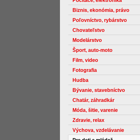
Počítače, elektronika
Biznis, ekonómia, právo
Poľovníctvo, rybárstvo
Chovateľstvo
Modelárstvo
Šport, auto-moto
Film, video
Fotografia
Hudba
Bývanie, stavebníctvo
Chatár, záhradkár
Móda, šitie, varenie
Zdravie, relax
Výchova, vzdelávanie