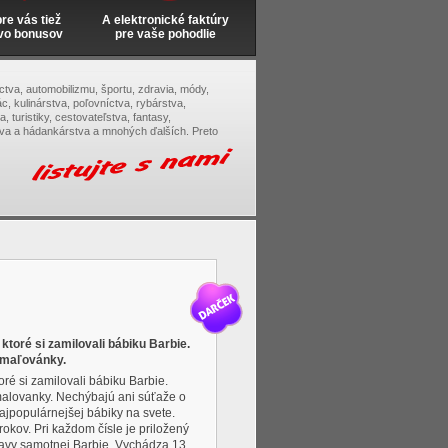
e vás tiež
A elektronické faktúry
vo bonusov
pre vaše pohodlie
tectva, automobilizmu, športu, zdravia, módy,
c, kulinárstva, poľovníctva, rybárstva,
, turistiky, cestovateľstva, fantasy,
tva a hádankárstva a mnohých ďalších. Preto
ktoré si zamilovali bábiku Barbie.
 omaľovánky.
oré si zamilovali bábiku Barbie.
malovanky. Nechýbajú ani súťaže o
ajpopulárnejšej bábiky na svete.
okov. Pri každom čísle je priložený
bavy samotnej Barbie. Vychádza 13