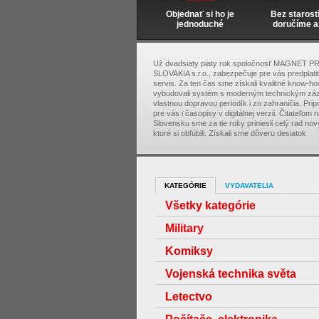
Objednať si ho je
Bez starost
jednoduché
doručíme a
Už dvadsiaty piaty rok spoločnosť MAGNET P
SLOVAKIA s.r.o., zabezpečuje pre vás predplati
servis. Za ten čas sme získali kvalitné know-ho
vybudovali systém s moderným technickým zá
vlastnou dopravou periodík i zo zahraničia. Pri
pre vás i časopisy v digitálnej verzii. Čitateľom 
Slovensku sme za tie roky priniesli celý rad nový
ktoré si obľúbili. Získali sme dôveru desiatok
KATEGÓRIE
VYDAVATELIA
Všetky kategórie
Military
Komiksy
Vojenská technika světa
Letectvo