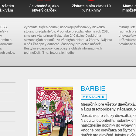
í, všetko
Je vhodné aj ako
Získate s ním zľavu 10
Máme pr
ž k vám
skvelý darček
% na knihy
množst
RESS,
vydavateľských domov, uspokojili požiadavky niekoľko
military, le
teľský
stotisíc predplatiteľov. V ponuke predplatného na rok 2018
ručných prá
w,
sme pre vás pripravili viac ako 240 titulov českých a
chovateľstva
zemím a
slovenských periodík zo všetkých oblastí a žánrov. Nájdete
krížovkárs
pravujeme
u nás časopisy odborné, časopisy pre deti a mládež,
neváhajte a
na
lifestylové časopisy, časopisy z oblasti informačných
ch titulov,
technológií, filmu, fotografie, hudby,
BARBIE
MESAČNÍK
Mesačník pre všetky dievčatká, 
Nájdu tu fotopríbehy, hádanky,
Mesačník pre všetky dievčatká, kt
Nájdu tu fotopríbehy, hádanky, o
najrôznejšie doplnky do výbavy n
Vhodné pro dievčatká od štyroch r
darček pre dievčatá, jakoby z vý