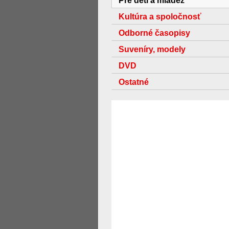
Pre deti a mládež
Kultúra a spoločnosť
Odborné časopisy
Suveníry, modely
DVD
Ostatné