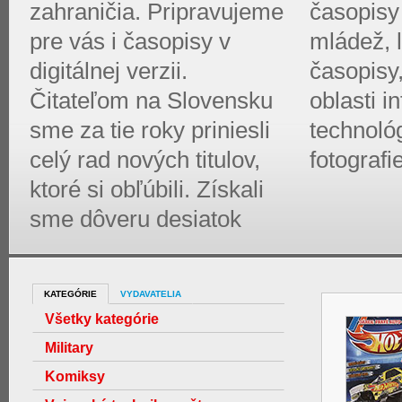
zahraničia. Pripravujeme
časopisy 
pre vás i časopisy v
mládež, l
digitálnej verzii.
časopisy
Čitateľom na Slovensku
oblasti 
sme za tie roky priniesli
technológ
celý rad nových titulov,
fotografi
ktoré si obľúbili. Získali
sme dôveru desiatok
KATEGÓRIE
VYDAVATELIA
Všetky kategórie
Military
Komiksy