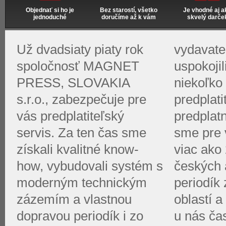
Objednať si ho je
Bez starostí, všetko
Je vhodné aj a
jednoduché
doručíme až k vám
skvelý darče
Už dvadsiaty piaty rok
vydavate
spoločnosť MAGNET
uspokoji
PRESS, SLOVAKIA
niekoľko 
s.r.o., zabezpečuje pre
predplati
vás predplatiteľský
predplat
servis. Za ten čas sme
sme pre v
získali kvalitné know-
viac ako 
how, vybudovali systém s
českých 
moderným technickým
periodík
zázemím a vlastnou
oblastí a
dopravou periodík i zo
u nás ča