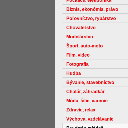
Počítače, elektronika
Biznis, ekonómia, právo
Poľovníctvo, rybárstvo
Chovateľstvo
Modelárstvo
Šport, auto-moto
Film, video
Fotografia
Hudba
Bývanie, stavebníctvo
Chatár, záhradkár
Móda, šitie, varenie
Zdravie, relax
Výchova, vzdelávanie