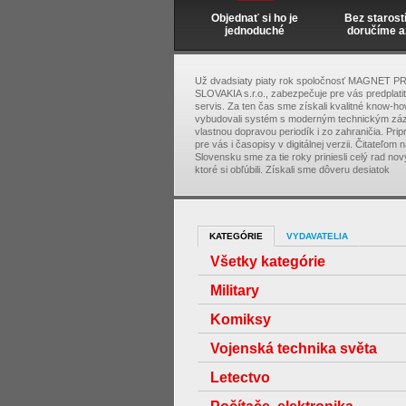
Objednať si ho je
Bez starost
jednoduché
doručíme a
Už dvadsiaty piaty rok spoločnosť MAGNET P
SLOVAKIA s.r.o., zabezpečuje pre vás predplati
servis. Za ten čas sme získali kvalitné know-ho
vybudovali systém s moderným technickým zá
vlastnou dopravou periodík i zo zahraničia. Pri
pre vás i časopisy v digitálnej verzii. Čitateľom 
Slovensku sme za tie roky priniesli celý rad nový
ktoré si obľúbili. Získali sme dôveru desiatok
KATEGÓRIE
VYDAVATELIA
Všetky kategórie
Military
Komiksy
Vojenská technika světa
Letectvo