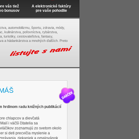
e vás tiež
A elektronické faktúry
vo bonusov
pre vaše pohodlie
tectva, automobilizmu, športu, zdravia, módy,
c, kulinárstva, poľovníctva, rybárstva,
, turistiky, cestovateľstva, fantasy,
tva a hádankárstva a mnohých ďalších. Preto
OMÁŠ
 hrdinom radu knižných publikácií
pre chlapcov a dievčatá
alí i väčší čitatelia sa
 vláčikov zoznamujú zo svetom okolo
r si deti precvičia myslenie a
zprávania, riekaniek a omalovánok