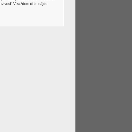
tavivosť. V každom čísle nájdu
viac