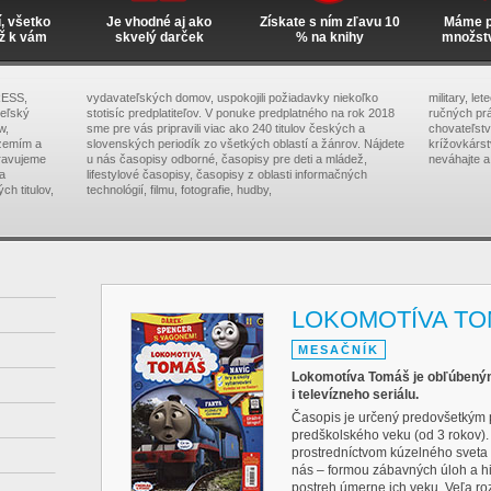
í, všetko
Je vhodné aj ako
Získate s ním zľavu 10
Máme pr
ž k vám
skvelý darček
% na knihy
množst
RESS,
vydavateľských domov, uspokojili požiadavky niekoľko
military, le
teľský
stotisíc predplatiteľov. V ponuke predplatného na rok 2018
ručných prá
w,
sme pre vás pripravili viac ako 240 titulov českých a
chovateľstva
zemím a
slovenských periodík zo všetkých oblastí a žánrov. Nájdete
krížovkárs
pravujeme
u nás časopisy odborné, časopisy pre deti a mládež,
neváhajte a
na
lifestylové časopisy, časopisy z oblasti informačných
ch titulov,
technológií, filmu, fotografie, hudby,
LOKOMOTÍVA T
MESAČNÍK
Lokomotíva Tomáš je obľúbeným
i televízneho seriálu.
Časopis je určený predovšetkým 
predškolského veku (od 3 rokov). M
prostredníctvom kúzelného sveta
nás – formou zábavných úloh a hie
postreh úmerne ich veku. Veľa ro