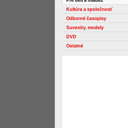
Pre deti a mládež
Kultúra a spoločnosť
Odborné časopisy
Suveníry, modely
DVD
Ostatné