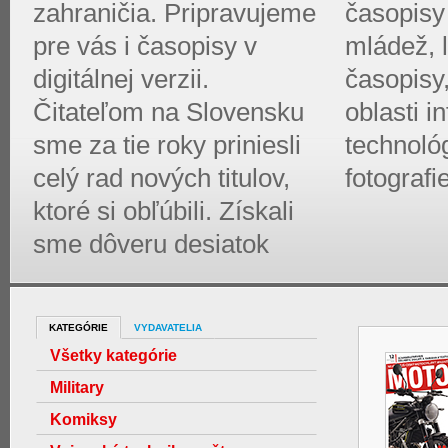
zahraničia. Pripravujeme
časopisy 
pre vás i časopisy v
mládež, l
digitálnej verzii.
časopisy
Čitateľom na Slovensku
oblasti 
sme za tie roky priniesli
technológ
celý rad nových titulov,
fotografi
ktoré si obľúbili. Získali
sme dôveru desiatok
KATEGÓRIE
VYDAVATELIA
Všetky kategórie
Military
Komiksy