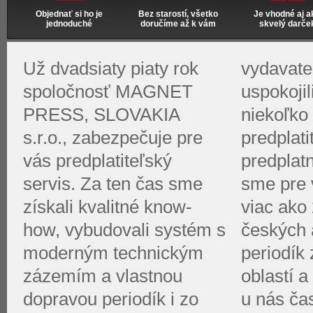
Objednať si ho je
Bez starostí, všetko
Je vhodné aj a
jednoduché
doručíme až k vám
skvelý darče
Už dvadsiaty piaty rok
vydavate
spoločnosť MAGNET
uspokoji
PRESS, SLOVAKIA
niekoľko 
s.r.o., zabezpečuje pre
predplati
vás predplatiteľský
predplat
servis. Za ten čas sme
sme pre v
získali kvalitné know-
viac ako 
how, vybudovali systém s
českých 
moderným technickým
periodík
zázemím a vlastnou
oblastí a
dopravou periodík i zo
u nás ča