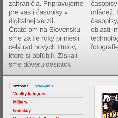
zahraničia. Pripravujeme
časopisy 
pre vás i časopisy v
mládež, l
digitálnej verzii.
časopisy
Čitateľom na Slovensku
oblasti 
sme za tie roky priniesli
technológ
celý rad nových titulov,
fotografi
ktoré si obľúbili. Získali
sme dôveru desiatok
KATEGÓRIE
VYDAVATELIA
Všetky kategórie
Military
Komiksy