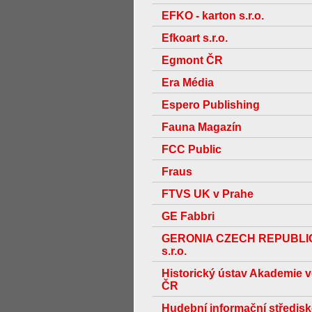
EFKO - karton s.r.o.
Efkoart s.r.o.
Egmont ČR
Era Média
Espero Publishing
Fauna Magazín
FCC Public
Fraus
FTVS UK v Prahe
GE Fabbri
GERONIA CZECH REPUBLI
s.r.o.
Historický ústav Akademie 
ČR
Hudební informační středis