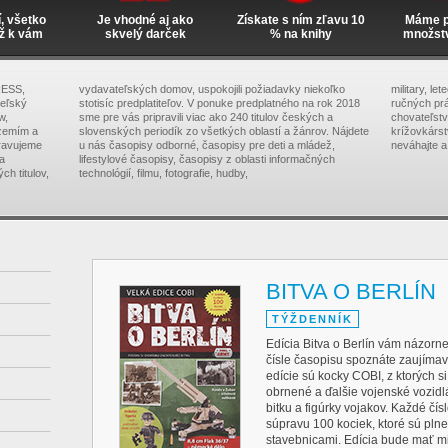
í, všetko
Je vhodné aj ako
Získate s ním zľavu 10
Máme pr
ž k vám
skvelý darček
% na knihy
množst
RESS,
vydavateľských domov, uspokojili požiadavky niekoľko
military, le
teľský
stotisíc predplatiteľov. V ponuke predplatného na rok 2018
ručných prá
w,
sme pre vás pripravili viac ako 240 titulov českých a
chovateľstva
zemím a
slovenských periodík zo všetkých oblastí a žánrov. Nájdete
krížovkárs
pravujeme
u nás časopisy odborné, časopisy pre deti a mládež,
neváhajte a
na
lifestylové časopisy, časopisy z oblasti informačných
ch titulov,
technológií, filmu, fotografie, hudby,
BITVA O BERLÍN
TÝŽDENNÍK
Edícia Bitva o Berlín vám názorne p
čísle časopisu spoznáte zaujímavé
edície sú kocky COBI, z ktorých si
obrnené a ďalšie vojenské vozidlá
bitku a figúrky vojakov. Každé čí
súpravu 100 kociek, ktoré sú plne
stavebnicami. Edícia bude mať mi