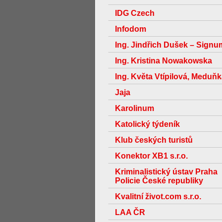
IDG Czech
Infodom
Ing. Jindřich Dušek – Signu
Ing. Kristina Nowakowska
Ing. Květa Vtípilová, Meduň
Jaja
Karolinum
Katolický týdeník
Klub českých turistů
Konektor XB1 s.r.o.
Kriminalistický ústav Praha
Policie České republiky
Kvalitní život.com s.r.o.
LAA ČR