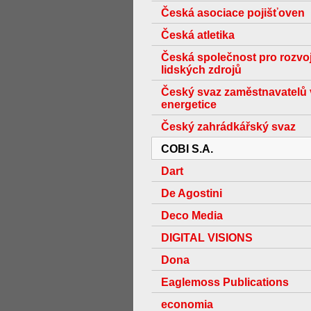
Česká asociace pojišťoven
Česká atletika
Česká společnost pro rozvo
lidských zdrojů
Český svaz zaměstnavatelů 
energetice
Český zahrádkářský svaz
COBI S.A.
Dart
De Agostini
Deco Media
DIGITAL VISIONS
Dona
Eaglemoss Publications
economia