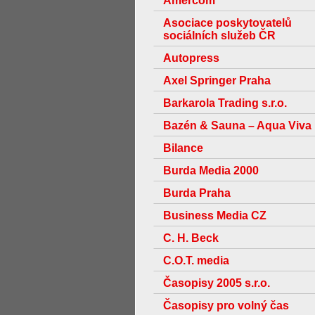
Amercom
Asociace poskytovatelů
sociálních služeb ČR
Autopress
Axel Springer Praha
Barkarola Trading s.r.o.
Bazén & Sauna – Aqua Viva
Bilance
Burda Media 2000
Burda Praha
Business Media CZ
C. H. Beck
C.O.T. media
Časopisy 2005 s.r.o.
Časopisy pro volný čas