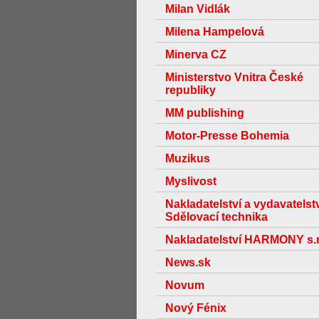
Milan Vidlák
Milena Hampelová
Minerva CZ
Ministerstvo Vnitra České
republiky
MM publishing
Motor-Presse Bohemia
Muzikus
Myslivost
Nakladatelství a vydavatelst
Sdělovací technika
Nakladatelství HARMONY s.r
News.sk
Novum
Nový Fénix