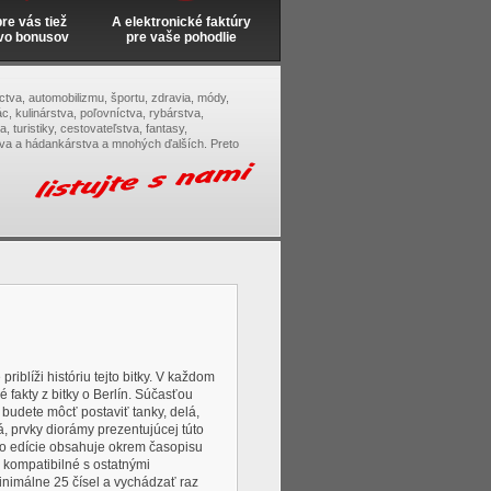
e vás tiež
A elektronické faktúry
vo bonusov
pre vaše pohodlie
tectva, automobilizmu, športu, zdravia, módy,
c, kulinárstva, poľovníctva, rybárstva,
, turistiky, cestovateľstva, fantasy,
tva a hádankárstva a mnohých ďalších. Preto
riblíži históriu tejto bitky. V každom
 fakty z bitky o Berlín. Súčasťou
 budete môcť postaviť tanky, delá,
, prvky diorámy prezentujúcej túto
slo edície obsahuje okrem časopisu
 kompatibilné s ostatnými
nimálne 25 čísel a vychádzať raz