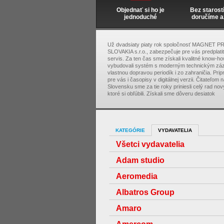
Objednať si ho je
Bez starost
jednoduché
doručíme a
Už dvadsiaty piaty rok spoločnosť MAGNET P
SLOVAKIA s.r.o., zabezpečuje pre vás predplati
servis. Za ten čas sme získali kvalitné know-ho
vybudovali systém s moderným technickým zá
vlastnou dopravou periodík i zo zahraničia. Pri
pre vás i časopisy v digitálnej verzii. Čitateľom 
Slovensku sme za tie roky priniesli celý rad nový
ktoré si obľúbili. Získali sme dôveru desiatok
KATEGÓRIE
VYDAVATELIA
Všetci vydavatelia
Adam studio
Aeromedia
Albatros Group
Amaro