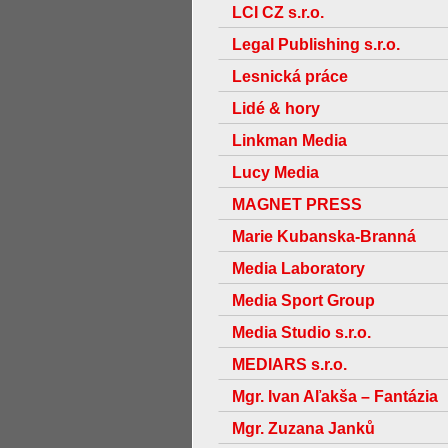
LCI CZ s.r.o.
Legal Publishing s.r.o.
Lesnická práce
Lidé & hory
Linkman Media
Lucy Media
MAGNET PRESS
Marie Kubanska-Branná
Media Laboratory
Media Sport Group
Media Studio s.r.o.
MEDIARS s.r.o.
Mgr. Ivan Aľakša – Fantázia
Mgr. Zuzana Janků