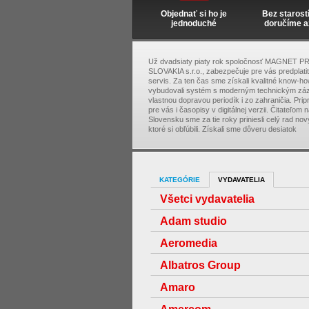
Objednať si ho je
Bez starost
jednoduché
doručíme a
Už dvadsiaty piaty rok spoločnosť MAGNET P
SLOVAKIA s.r.o., zabezpečuje pre vás predplati
servis. Za ten čas sme získali kvalitné know-ho
vybudovali systém s moderným technickým zá
vlastnou dopravou periodík i zo zahraničia. Pri
pre vás i časopisy v digitálnej verzii. Čitateľom 
Slovensku sme za tie roky priniesli celý rad nový
ktoré si obľúbili. Získali sme dôveru desiatok
KATEGÓRIE
VYDAVATELIA
Všetci vydavatelia
Adam studio
Aeromedia
Albatros Group
Amaro