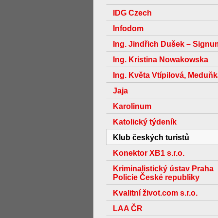
IDG Czech
Infodom
Ing. Jindřich Dušek – Signu
Ing. Kristina Nowakowska
Ing. Květa Vtípilová, Meduň
Jaja
Karolinum
Katolický týdeník
Klub českých turistů
Konektor XB1 s.r.o.
Kriminalistický ústav Praha
Policie České republiky
Kvalitní život.com s.r.o.
LAA ČR