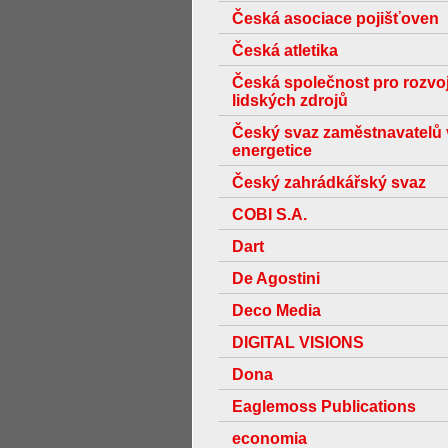
Česká asociace pojišťoven
Česká atletika
Česká společnost pro rozvo
lidských zdrojů
Český svaz zaměstnavatelů 
energetice
Český zahrádkářský svaz
COBI S.A.
Dart
De Agostini
Deco Media
DIGITAL VISIONS
Dona
Eaglemoss Publications
economia