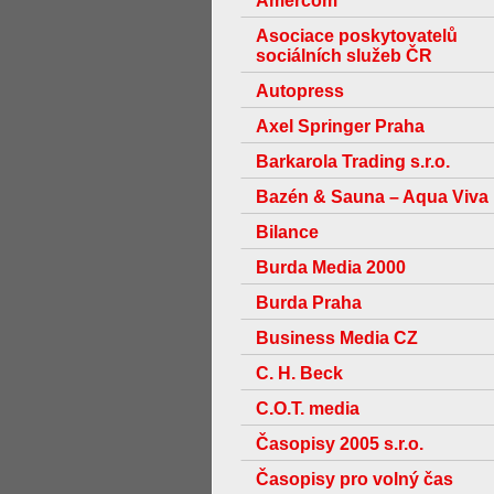
Amercom
Asociace poskytovatelů
sociálních služeb ČR
Autopress
Axel Springer Praha
Barkarola Trading s.r.o.
Bazén & Sauna – Aqua Viva
Bilance
Burda Media 2000
Burda Praha
Business Media CZ
C. H. Beck
C.O.T. media
Časopisy 2005 s.r.o.
Časopisy pro volný čas