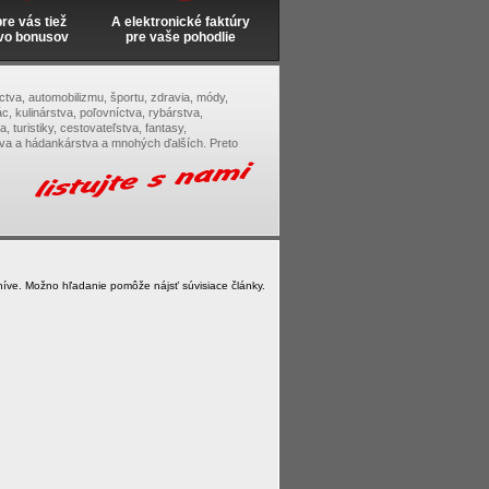
e vás tiež
A elektronické faktúry
vo bonusov
pre vaše pohodlie
tectva, automobilizmu, športu, zdravia, módy,
c, kulinárstva, poľovníctva, rybárstva,
, turistiky, cestovateľstva, fantasy,
tva a hádankárstva a mnohých ďalších. Preto
íve. Možno hľadanie pomôže nájsť súvisiace články.