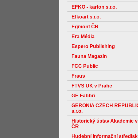
EFKO - karton s.r.o.
Efkoart s.r.o.
Egmont ČR
Era Média
Espero Publishing
Fauna Magazín
FCC Public
Fraus
FTVS UK v Prahe
GE Fabbri
GERONIA CZECH REPUBLI
s.r.o.
Historický ústav Akademie 
ČR
Hudební informační středis