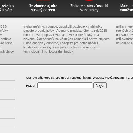
í, všetko
Je vhodné aj ako
Získate s ním zľavu 10
Máme pr
ž k vám
skvelý darček
% na knihy
množst
RESS,
vydavateľských domov, uspokojili požiadavky niekoľko
military, le
teľský
stotisíc predplatiteľov. V ponuke predplatného na rok 2018
ručných prá
w,
sme pre vás pripravili viac ako 240 titulov českých a
chovateľstva
zemím a
slovenských periodík zo všetkých oblastí a žánrov. Nájdete
krížovkárs
pravujeme
u nás časopisy odborné, časopisy pre deti a mládež,
neváhajte a
na
lifestylové časopisy, časopisy z oblasti informačných
ch titulov,
technológií, filmu, fotografie, hudby,
Ospravedlňujeme sa, ale neboli nájdené žiadne výsledky v požadovanom arch
Hľadať: