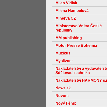
Milan Vidlák
Milena Hampelová
Minerva CZ
Ministerstvo Vnitra České
republiky
MM publishing
Motor-Presse Bohemia
Muzikus
Myslivost
Nakladatelství a vydavatelst
Sdělovací technika
Nakladatelství HARMONY s.r
News.sk
Novum
Nový Fénix