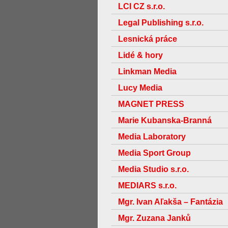
LCI CZ s.r.o.
Legal Publishing s.r.o.
Lesnická práce
Lidé & hory
Linkman Media
Lucy Media
MAGNET PRESS
Marie Kubanska-Branná
Media Laboratory
Media Sport Group
Media Studio s.r.o.
MEDIARS s.r.o.
Mgr. Ivan Aľakša – Fantázia
Mgr. Zuzana Janků